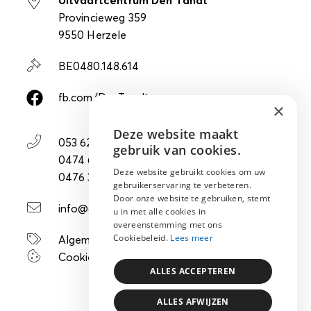
Uitvaartcentrum Den Tandt
Provincieweg 359
9550 Herzele
BE0480.148.614
fb.com/DenTandt
×
Deze website maakt
ENGLISH
053 62 25 47
gebruik van cookies.
0474 63 70 22
NEDERLANDS
Deze website gebruikt cookies om uw
0476 38 79 05
gebruikerservaring te verbeteren.
FRANÇAIS
Door onze website te gebruiken, stemt
info@dentandt.be
u in met alle cookies in
overeenstemming met ons
Cookiebeleid.
Lees meer
Algemene voorwaarden
Cookies & privacy
ALLES ACCEPTEREN
ALLES AFWIJZEN