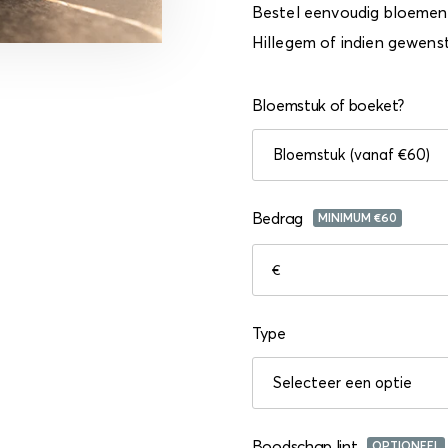
Bestel eenvoudig bloemen 
Hillegem of indien gewens
Bloemstuk of boeket?
Bedrag
MINIMUM €
60
€
Type
Boodschap lint
OPTIONEEL