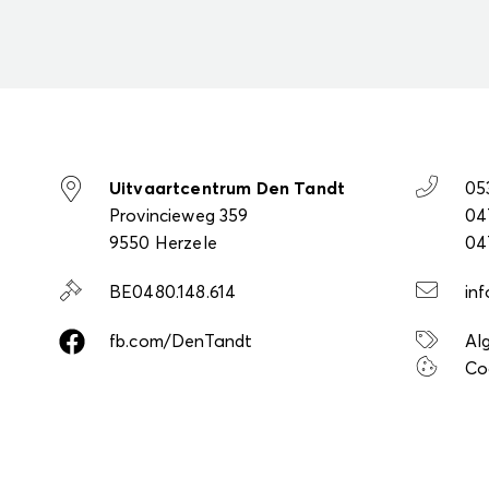
Uitvaartcentrum Den Tandt
05
Provincieweg 359
04
9550 Herzele
04
BE0480.148.614
in
fb.com/DenTandt
Al
Co