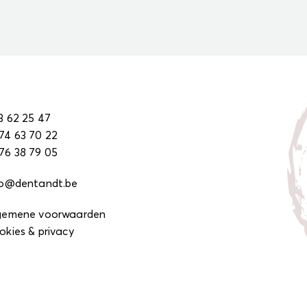
3 62 25 47
74 63 70 22
76 38 79 05
fo@dentandt.be
gemene voorwaarden
okies & privacy