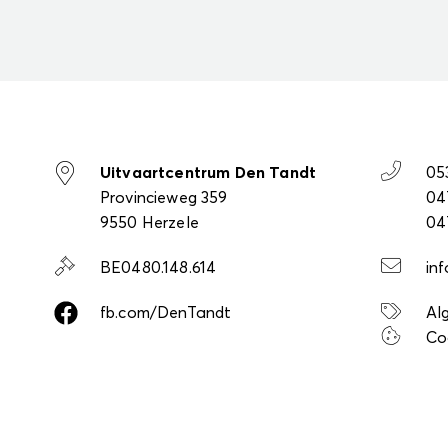
Uitvaartcentrum Den Tandt
05
Provincieweg 359
04
9550 Herzele
04
BE0480.148.614
in
fb.com/DenTandt
Al
Co