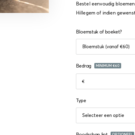
Bestel eenvoudig bloemen 
Hillegem of indien gewens
Bloemstuk of boeket?
Bedrag
MINIMUM €
60
€
Type
Boodschap lint
OPTIONEEL