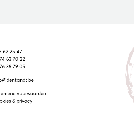
3 62 25 47
74 63 70 22
76 38 79 05
fo@dentandt.be
gemene voorwaarden
okies & privacy