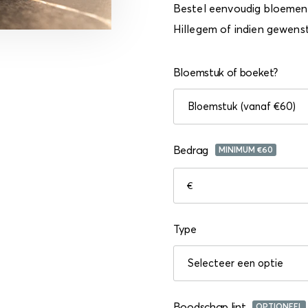
Bestel eenvoudig bloemen 
Hillegem of indien gewens
Bloemstuk of boeket?
Bedrag
MINIMUM €
60
€
Type
Boodschap lint
OPTIONEEL