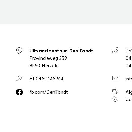
Uitvaartcentrum Den Tandt
05
Provincieweg 359
04
9550 Herzele
04
BE0480.148.614
in
fb.com/DenTandt
Al
Co