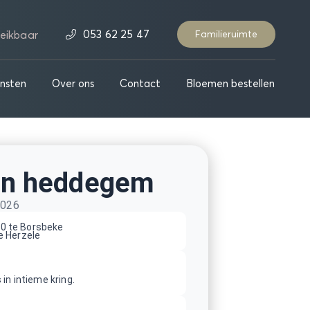
053 62 25 47
eikbaar
Familieruimte
nsten
Over ons
Contact
Bloemen bestellen